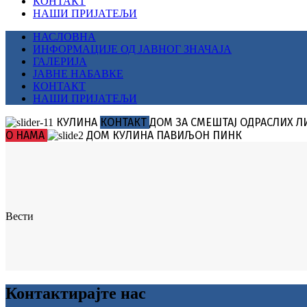
КОНТАКТ
НАШИ ПРИЈАТЕЉИ
НАСЛОВНА
ИНФОРМАЦИЈЕ ОД ЈАВНОГ ЗНАЧАЈА
ГАЛЕРИЈА
ЈАВНЕ НАБАВКЕ
КОНТАКТ
НАШИ ПРИЈАТЕЉИ
КУЛИНА
КОНТАКТ
ДОМ ЗА СМЕШТАЈ
ОДРАСЛИХ Л
О НАМА
ДОМ КУЛИНА
ПАВИЉОН ПИНК
Вести
Контактирајте нас