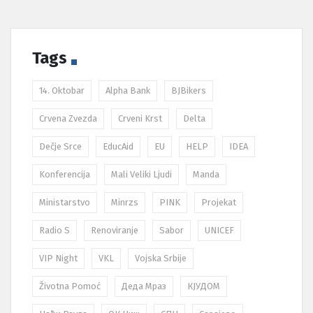
Tags
14. Oktobar
Alpha Bank
BJBikers
Crvena Zvezda
Crveni Krst
Delta
Dečje Srce
EducAid
EU
HELP
IDEA
Konferencija
Mali Veliki Ljudi
Manda
Ministarstvo
Minrzs
PINK
Projekat
Radio S
Renoviranje
Sabor
UNICEF
VIP Night
VKL
Vojska Srbije
Životna Pomoć
Деда Мраз
КЈУДОМ