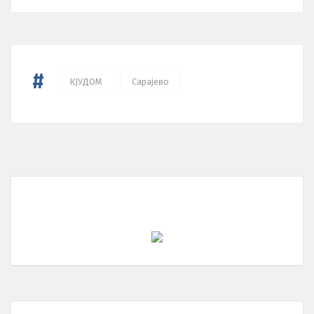
#
КЈУДОМ
Сарајево