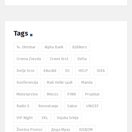
Tags
14. Oktobar
Alpha Bank
BJBikers
Crvena Zvezda
Crveni Krst
Delta
Dečje Srce
EducAid
EU
HELP
IDEA
Konferencija
Mali Veliki Ljudi
Manda
Ministarstvo
Minrzs
PINK
Projekat
Radio S
Renoviranje
Sabor
UNICEF
VIP Night
VKL
Vojska Srbije
Životna Pomoć
Деда Мраз
КЈУДОМ