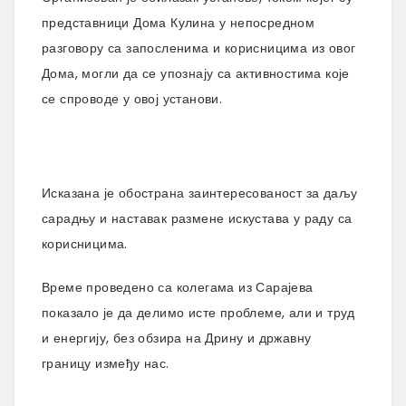
представници Дома Кулина у непосредном
разговору са запосленима и корисницима из овог
Дома, могли да се упознају са активностима које
се спроводе у овој установи.
Исказана је обострана заинтересованост за даљу
сарадњу и наставак размене искустава у раду са
корисницима.
Време проведено са колегама из Сарајева
показало је да делимо исте проблеме, али и труд
и енергију, без обзира на Дрину и државну
границу између нас.