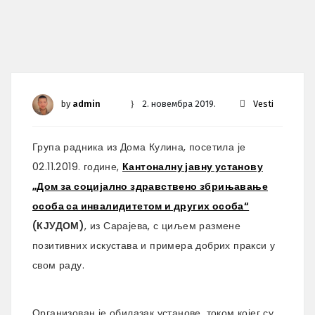
by
admin
2. новембра 2019.
Vesti
Група радника из Дома Кулина, посетила је
02.11.2019. године,
Кантоналну јавну установу
„Дом за социјално здравствено збрињавање
особа са инвалидитетом и других особа“
(КЈУДОМ)
, из Сарајева, с циљем размене
позитивних искустава и примера добрих пракси у
свом раду.
Организован је обилазак установе, током којег су