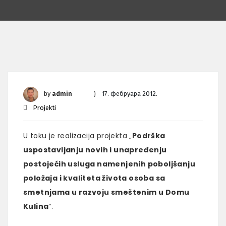
by
admin
17. фебруара 2012.
Projekti
U toku je realizacija projekta „
Podrška
uspostavljanju novih i unapređenju
postojećih usluga namenjenih poboljšanju
položaja i kvaliteta života osoba sa
smetnjama u razvoju smeštenim u Domu
Kulina
“.