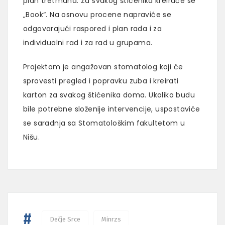
plan tretmana. Za svakog štićenika kreiraće se
„Book“. Na osnovu procene napraviće se
odgovarajući raspored i plan rada i za
individualni rad i za rad u grupama.
Projektom je angažovan stomatolog koji će
sprovesti pregled i popravku zuba i kreirati
karton za svakog štićenika doma. Ukoliko budu
bile potrebne složenije intervencije, uspostaviće
se saradnja sa Stomatološkim fakultetom u
Nišu.
#
Dečje Srce
Minrzs