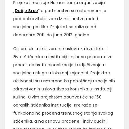
Projekat realizuje Humanitarna organizacija
„
Dečje Srce
“ u partnerstvu sa ustanovom, a
pod pokroviteljstvom Ministarstva rada i
socijalne politike. Projekat se ralizuje od
decembra 2011. do juna 2012. godine.
Cilj projekta je stvaranje uslova za kvalitetniji
život štićenika u instituciji i njihova priprema za
proces deinstitucionalizacije i uključivanje u
socijalne usluge u lokalnoj zajednici. Projektne
aktivnosti su usmerene ka poboljšanju socijalnih
zdravstvenih uslova života korisnika u instituciji
Kulina. Ovim projektom obuhvatiće se 150
odraslih štićenika institucije. Kreiraće se
funkcionalna procena trenutnog stanja svakog
štićenika, a na osnovu procene i individualni