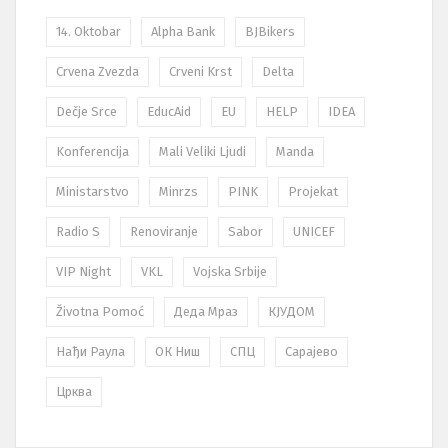
14. Oktobar
Alpha Bank
BJBikers
Crvena Zvezda
Crveni Krst
Delta
Dečje Srce
EducAid
EU
HELP
IDEA
Konferencija
Mali Veliki Ljudi
Manda
Ministarstvo
Minrzs
PINK
Projekat
Radio S
Renoviranje
Sabor
UNICEF
VIP Night
VKL
Vojska Srbije
Životna Pomoć
Деда Мраз
КЈУДОМ
Нађи Раула
ОК Ниш
СПЦ
Сарајево
Црква